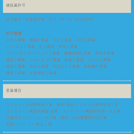
建設業許可
許可番号 広島県知事 許可（特－2）第37494号
許可業種
土木工事業 建築工事業 大工工事業 左官工事業
とび･土工工事業 石工事業 屋根工事業
タイル･れんが･ブロック工事業 鋼構造物工事業 鉄筋工事業
舗装工事業 しゅんせつ工事業 板金工事業 ガラス工事業
塗装工事業 防水工事業 内装仕上工事業 熱絶縁工事業
建具工事業 水道施設工事業
営業種目
マンション大規模修繕工事 建築･橋梁･プラント設備等塗装工事
コンクリート構造物調査･診断 コンクリート構造物改修一式工事
戸建住宅リフォーム一式工事 建築・水処理槽等防水工事
石綿(アスベスト)除去工事