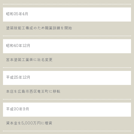
昭和35年4月
塗装技能工養成のため職業訓練を開始
昭和40年12月
宮本塗装工業㈱に社名変更
平成25年12月
本店を広島市西区竜王町に移転
平成30年9月
資本金を5,000万円に増資