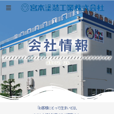
内
容
を
ス
キ
ッ
プ
「お客様にとって住まいとは、