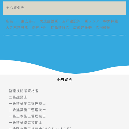
主な取引先
広島市 東広島市 大成建設㈱ 五洋建設㈱ ㈱フジタ ㈱大林組
大之木建設㈱ ㈱神垣組 鹿島建設㈱ 広成建設㈱ ㈱河崎組
保有資格
監理技術者資格者
二級建築士
一級建築施工管理技士
二級建築施工管理技士
一級土木施工管理技士
一級建築塗装技能士
一級防水施工技能士(アクリルゴム系)