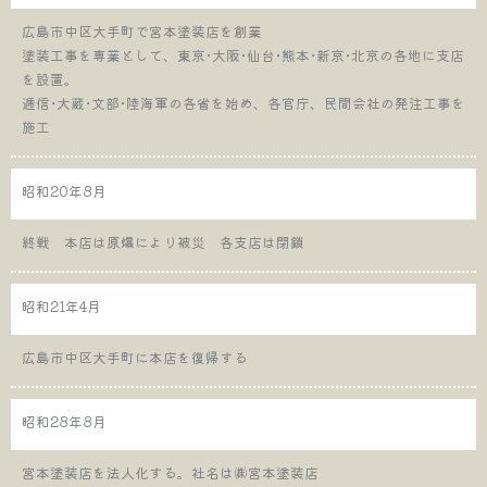
広島市中区大手町で宮本塗装店を創業
塗装工事を専業として、東京･大阪･仙台･熊本･新京･北京の各地に支店
を設置。
逓信･大蔵･文部･陸海軍の各省を始め、各官庁、民間会社の発注工事を
施工
昭和20年8月
終戦 本店は原爆により被災 各支店は閉鎖
昭和21年4月
広島市中区大手町に本店を復帰する
昭和28年8月
宮本塗装店を法人化する。社名は㈱宮本塗装店